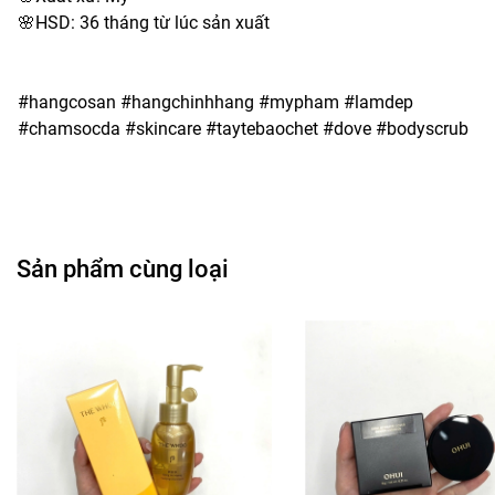
🌸HSD: 36 tháng từ lúc sản xuất
#hangcosan #hangchinhhang #mypham #lamdep
#chamsocda #skincare #taytebaochet #dove #bodyscrub
Sản phẩm cùng loại