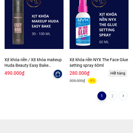
Xịt khóa nền / Xịt khóa makeup
Xịt khóa nền NYX The Face Glue
Huda Beauty Easy Bake
setting spray 60ml
Blurring Setting Spray with 16
490.000₫
280.000₫
Hết hàng
hour wear
305.000₫
-8%
1
2