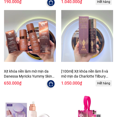
190.000₫
1.040.000₫
Hết hàng
Blurring Setting Spray 100ml
Xịt khóa nền làm mờ mịn da
[100ml] Xịt khóa nền làm lì và
Danessa Myricks Yummy Skin
mờ mịn da Charlotte Tilbury
Liquid Blurring Balm Mattifying
Airbrush Flawless Matte
650.000₫
1.050.000₫
Hết hàng
Setting Spray
Blurring & Waterproof Setting
Spray