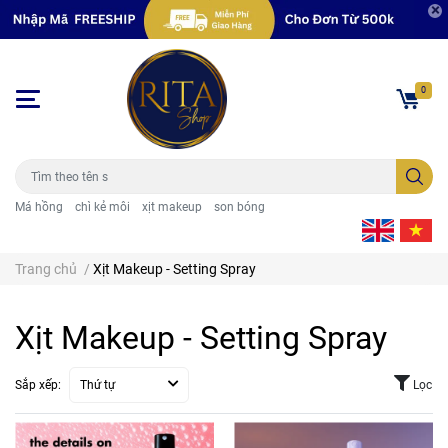
0
Má hồng
chì kẻ môi
xịt makeup
son bóng
Trang chủ
/
Xịt Makeup - Setting Spray
Xịt Makeup - Setting Spray
Sắp xếp:
Thứ tự
Lọc