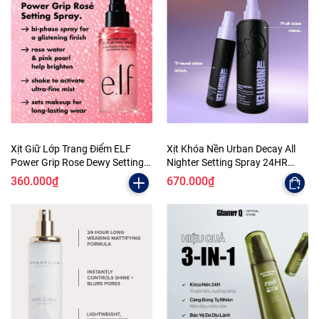
Xịt Giữ Lớp Trang Điểm ELF
Xịt Khóa Nền Urban Decay All
Power Grip Rose Dewy Setting
Nighter Setting Spray 24HR
Spray 80 ML
Wear
360.000₫
670.000₫