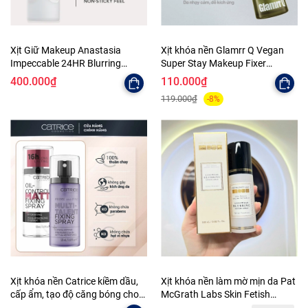
Xịt Giữ Makeup Anastasia
Xịt khóa nền Glamrr Q Vegan
Impeccable 24HR Blurring
Super Stay Makeup Fixer
Matte Setting Spray
20ml/50ml/130ml
400.000₫
110.000₫
119.000₫
-8%
Xịt khóa nền Catrice kiềm dầu,
Xịt khóa nền làm mờ mịn da Pat
cấp ẩm, tạo độ căng bóng cho
McGrath Labs Skin Fetish
da 50ml
Sublime Perfection Longwear