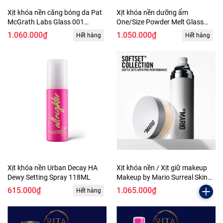
Xịt khóa nền căng bóng da Pat
Xịt khóa nền dưỡng ẩm
McGrath Labs Glass 001
One/Size Powder Melt Glass
Legendary Glow Setting Spray
Setting Spray làm căng bóng da
1.060.000₫
1.050.000₫
Hết hàng
Hết hàng
100ml
100ml
Xịt khóa nền Urban Decay HA
Xịt khóa nền / Xịt giữ makeup
Dewy Setting Spray 118ML
Makeup by Mario Surreal Skin
16h Soft Setting Spray 100ml
615.000₫
1.065.000₫
Hết hàng