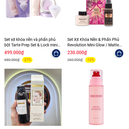
Set xịt khóa nền và phấn phủ
Set Xịt Khóa Nền & Phấn Phủ
bột Tarte Prep Set & Lock mini
Revolution Mini Glow / Matte
size
Heroes Makeup Setting Duo
499.000₫
230.000₫
680.000₫
260.000₫
-27%
-12%