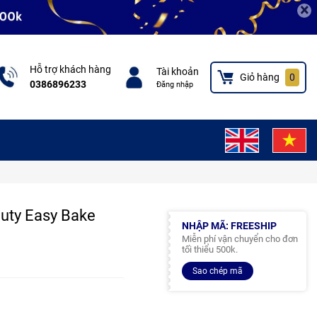
×
Hỗ trợ khách hàng
Tài khoản
Giỏ hàng
0
0386896233
Đăng nhập
auty Easy Bake
NHẬP MÃ: FREESHIP
Miễn phí vận chuyển cho đơn
tối thiểu 500k.
Sao chép mã