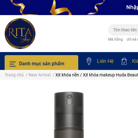
Má hồng
chì kẻ
Liên Hệ
Ki
Danh mục sản phẩm
Trang chủ
/
New Arrival
/
Xịt khóa nền / Xịt khóa makeup Huda Beaut