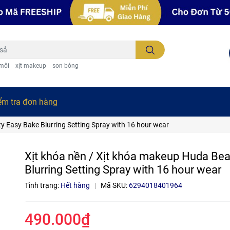
 môi
xịt makeup
son bóng
ểm tra đơn hàng
y Easy Bake Blurring Setting Spray with 16 hour wear
Xịt khóa nền / Xịt khóa makeup Huda Be
Blurring Setting Spray with 16 hour wear
Tình trạng:
Hết hàng
|
Mã SKU:
6294018401964
490.000₫