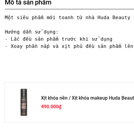
Mô tả sản phẩm
Một siêu phẩm mới toanh từ nhà Huda Beauty 
Hướng dẫn sử dụng:

- Lắc đều sản phẩm trước khi sử dụng

- Xoay phần nắp và xịt phủ đều sản phẩm lên
Xịt khóa nền / Xịt khóa makeup Huda Beauty
wear
490.000₫