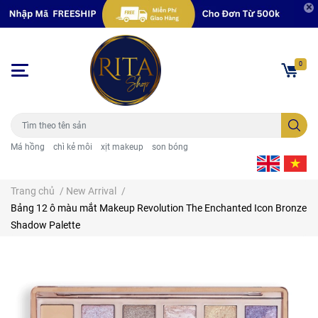
0
Má hồng
chì kẻ môi
xịt makeup
son bóng
Trang chủ
/
New Arrival
/
Bảng 12 ô màu mắt Makeup Revolution The Enchanted Icon Bronze
Shadow Palette