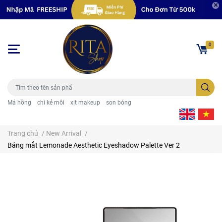
0
Má hồng
chì kẻ môi
xịt makeup
son bóng
Trang chủ
/
New Arrival
/
Bảng mắt Lemonade Aesthetic Eyeshadow Palette Ver 2