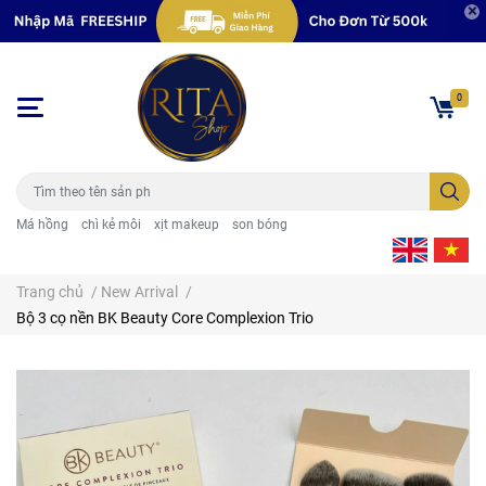
0
Má hồng
chì kẻ môi
xịt makeup
son bóng
Trang chủ
/
New Arrival
/
Bộ 3 cọ nền BK Beauty Core Complexion Trio