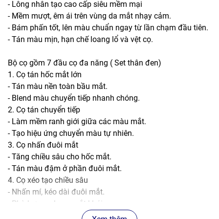
- Lông nhân tạo cao cấp siêu mềm mại
- Mềm mượt, êm ái trên vùng da mắt nhạy cảm.
- Bám phấn tốt, lên màu chuẩn ngay từ lần chạm đầu tiên.
- Tán màu mịn, hạn chế loang lổ và vệt cọ.
Bộ cọ gồm 7 đầu cọ đa năng ( Set thân đen)
1. Cọ tán hốc mắt lớn
- Tán màu nền toàn bầu mắt.
- Blend màu chuyển tiếp nhanh chóng.
2. Cọ tán chuyển tiếp
- Làm mềm ranh giới giữa các màu mắt.
- Tạo hiệu ứng chuyển màu tự nhiên.
3. Cọ nhấn đuôi mắt
- Tăng chiều sâu cho hốc mắt.
- Tán màu đậm ở phần đuôi mắt.
4. Cọ xéo tạo chiều sâu
- Nhấn mí, kéo dài đuôi mắt.
- Phù hợp makeup mắt khói.
5. Cọ chi tiết