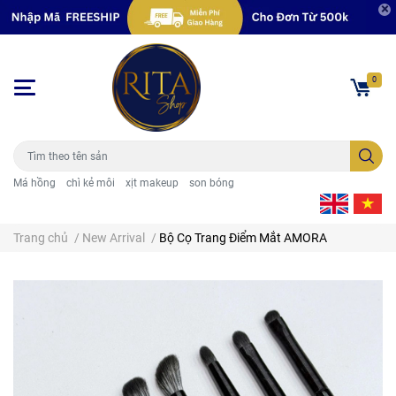
0
Má hồng
chì kẻ môi
xịt makeup
son bóng
Trang chủ
/
New Arrival
/
Bộ Cọ Trang Điểm Mắt AMORA