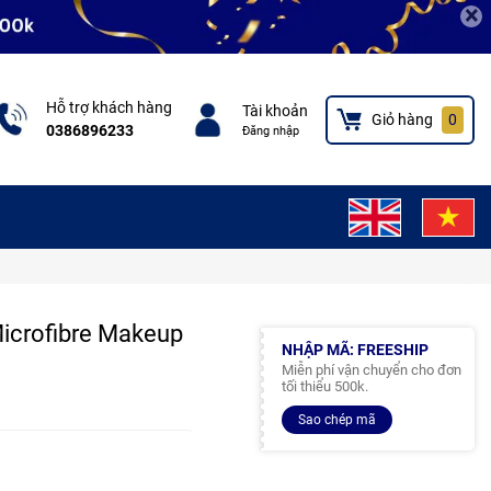
×
Hỗ trợ khách hàng
Tài khoản
Giỏ hàng
0
0386896233
Đăng nhập
icrofibre Makeup
NHẬP MÃ: FREESHIP
Miễn phí vận chuyển cho đơn
tối thiểu 500k.
Sao chép mã