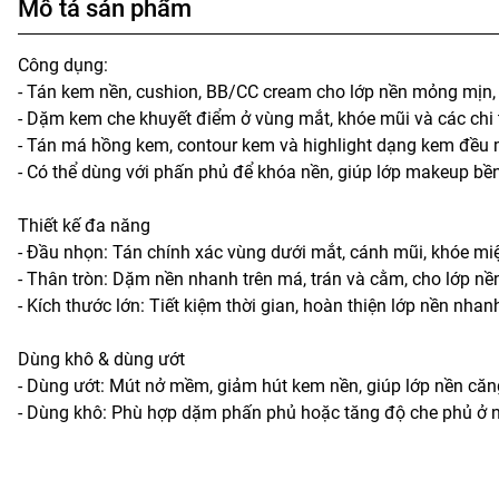
Mô tả sản phẩm
Công dụng:
- Tán kem nền, cushion, BB/CC cream cho lớp nền mỏng mịn, 
- Dặm kem che khuyết điểm ở vùng mắt, khóe mũi và các chi t
- Tán má hồng kem, contour kem và highlight dạng kem đều 
- Có thể dùng với phấn phủ để khóa nền, giúp lớp makeup bền
Thiết kế đa năng
- Đầu nhọn: Tán chính xác vùng dưới mắt, cánh mũi, khóe mi
- Thân tròn: Dặm nền nhanh trên má, trán và cằm, cho lớp nề
- Kích thước lớn: Tiết kiệm thời gian, hoàn thiện lớp nền nhan
Dùng khô & dùng ướt
- Dùng ướt: Mút nở mềm, giảm hút kem nền, giúp lớp nền căng
- Dùng khô: Phù hợp dặm phấn phủ hoặc tăng độ che phủ ở n