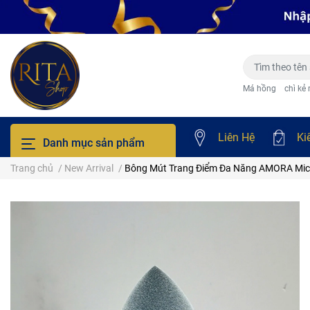
Má hồng
chì kẻ
Liên Hệ
Ki
Danh mục sản phẩm
Trang chủ
/
New Arrival
/
Bông Mút Trang Điểm Đa Năng AMORA Mic