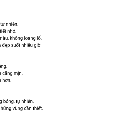
tự nhiên.
iết nhỏ.
màu, không loang lổ.
 đẹp suốt nhiều giờ.
ệng.
n căng mịn.
h hơn.
 bóng, tự nhiên.
hững vùng cần thiết.