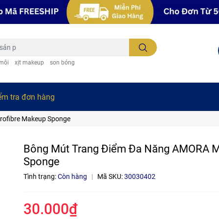
 môi
xịt makeup
son bóng
ểm tra đơn hàng
rofibre Makeup Sponge
Bông Mút Trang Điểm Đa Năng AMORA M
Sponge
Tình trạng:
Còn hàng
|
Mã SKU:
30030402
30.000₫