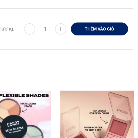
 lượng:
THÊM VÀO GIỎ