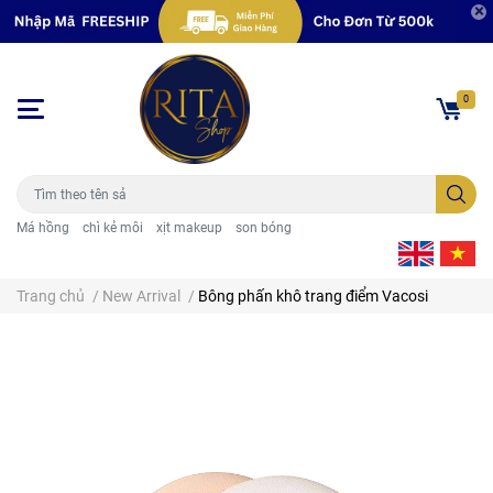
0
Má hồng
chì kẻ môi
xịt makeup
son bóng
Trang chủ
/
New Arrival
/
Bông phấn khô trang điểm Vacosi