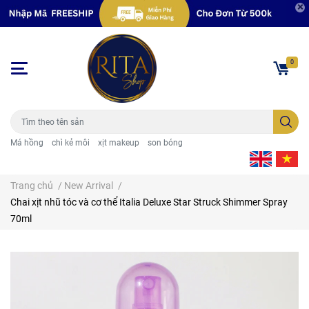
0
Má hồng
chì kẻ môi
xịt makeup
son bóng
Trang chủ
/
New Arrival
/
Chai xịt nhũ tóc và cơ thể Italia Deluxe Star Struck Shimmer Spray
70ml