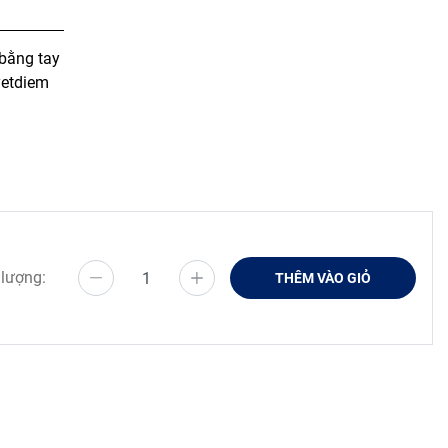
 bằng tay
yetdiem
 lượng:
THÊM VÀO GIỎ