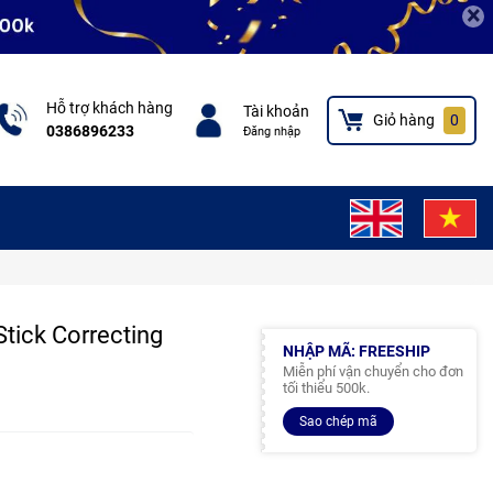
×
Hỗ trợ khách hàng
Tài khoản
Giỏ hàng
0
0386896233
Đăng nhập
tick Correcting
NHẬP MÃ: FREESHIP
Miễn phí vận chuyển cho đơn
tối thiểu 500k.
Sao chép mã