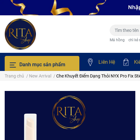
Má hồng
chì kẻ
Liên Hệ
Ki
Danh mục sản phẩm
Trang chủ
/
New Arrival
/
Che Khuyết Điểm Dạng Thỏi NYX Pro Fix Sti