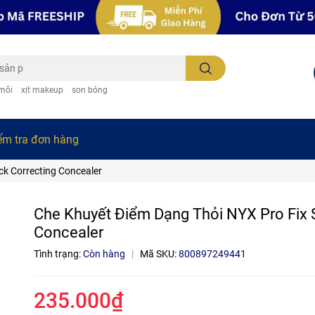
 môi
xịt makeup
son bóng
ểm tra đơn hàng
ck Correcting Concealer
Che Khuyết Điểm Dạng Thỏi NYX Pro Fix S
Concealer
Tình trạng:
Còn hàng
|
Mã SKU:
800897249441
235.000₫