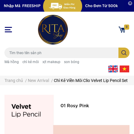
0
Má hồng
chì kẻ môi
xịt makeup
son bóng
Trang chủ
/
New Arrival
/
Chì Kẻ Viền Môi Clio Velvet Lip Pencil Set