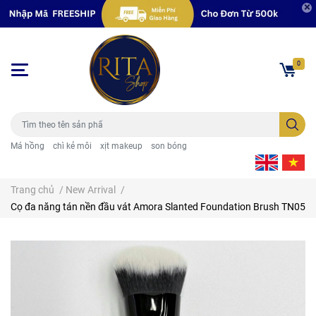
0
Má hồng
chì kẻ môi
xịt makeup
son bóng
Trang chủ
/
New Arrival
/
Cọ đa năng tán nền đầu vát Amora Slanted Foundation Brush TN05