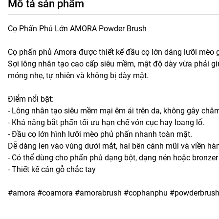
Mô tả sản phẩm
Cọ Phấn Phủ Lớn AMORA Powder Brush
Cọ phấn phủ Amora được thiết kế đầu cọ lớn dáng lưỡi mèo 
Sợi lông nhân tạo cao cấp siêu mềm, mật độ dày vừa phải gi
mỏng nhẹ, tự nhiên và không bị dày mặt.
Điểm nổi bật:
- Lông nhân tạo siêu mềm mại êm ái trên da, không gây châm
- Khả năng bắt phấn tối ưu hạn chế vón cục hay loang lổ.
- Đầu cọ lớn hình lưỡi mèo phủ phấn nhanh toàn mặt.
Dễ dàng len vào vùng dưới mắt, hai bên cánh mũi và viền hà
- Có thể dùng cho phấn phủ dạng bột, dạng nén hoặc bronzer
- Thiết kế cán gỗ chắc tay
#amora #coamora #amorabrush #cophanphu #powderbrus