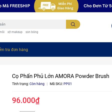
 môi
xịt makeup
son bóng
ểm tra đơn hàng
Cọ Phấn Phủ Lớn AMORA Powder Brush
Tình trạng:
Còn hàng
|
Mã SKU:
PP01
96.000₫