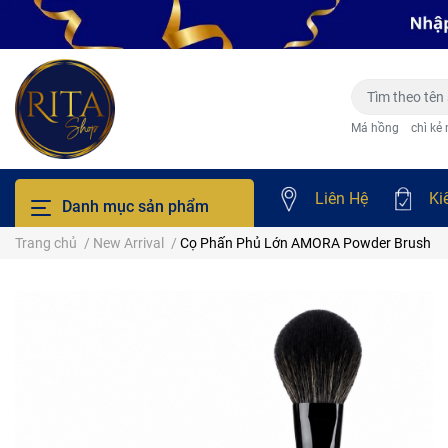
Má hồng
chì kẻ
Liên Hệ
Ki
Danh mục sản phẩm
Trang chủ
/
New Arrival
/
Cọ Phấn Phủ Lớn AMORA Powder Brush