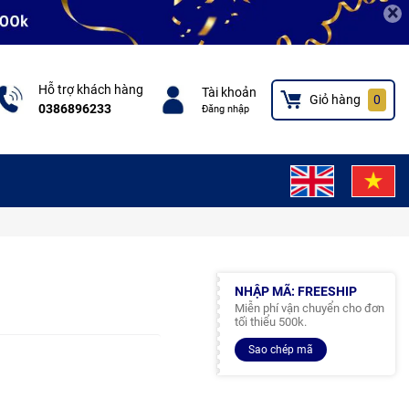
×
Hỗ trợ khách hàng
Tài khoản
Giỏ hàng
0
0386896233
Đăng nhập
NHẬP MÃ: FREESHIP
Miễn phí vận chuyển cho đơn
tối thiểu 500k.
Sao chép mã