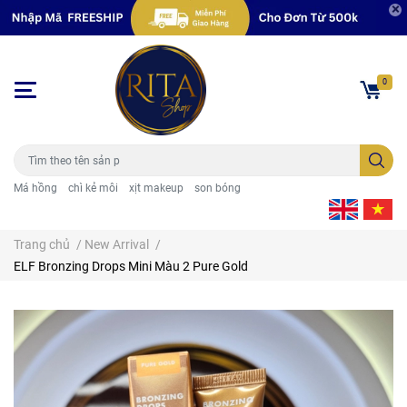
0
Má hồng
chì kẻ môi
xịt makeup
son bóng
Trang chủ
/
New Arrival
/
ELF Bronzing Drops Mini Màu 2 Pure Gold