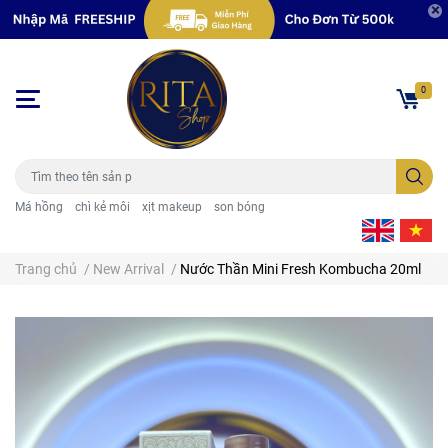
0
Má hồng
chì kẻ môi
xịt makeup
son bóng
Trang chủ
/
New Arrival
/
Nước Thần Mini Fresh Kombucha 20ml