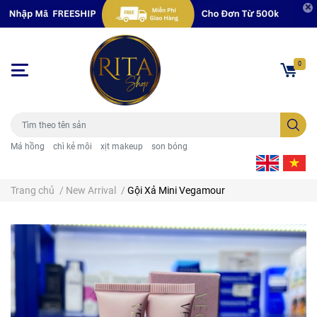
0
Má hồng
chì kẻ môi
xịt makeup
son bóng
Trang chủ
/
New Arrival
/
Gội Xả Mini Vegamour