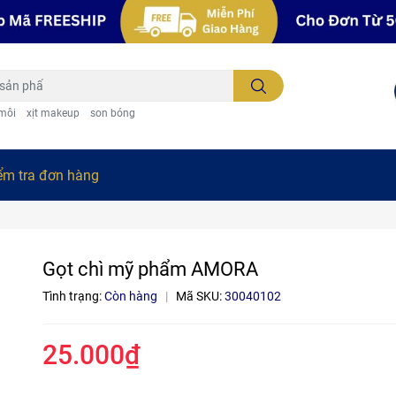
 môi
xịt makeup
son bóng
ểm tra đơn hàng
Gọt chì mỹ phẩm AMORA
Tình trạng:
Còn hàng
|
Mã SKU:
30040102
25.000₫