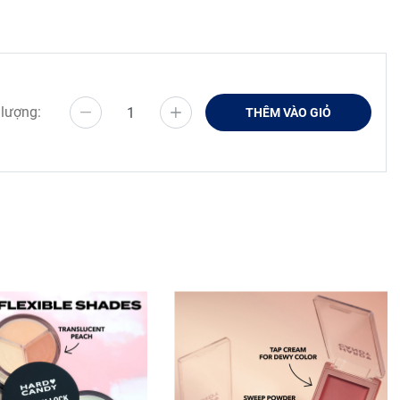
 lượng:
THÊM VÀO GIỎ