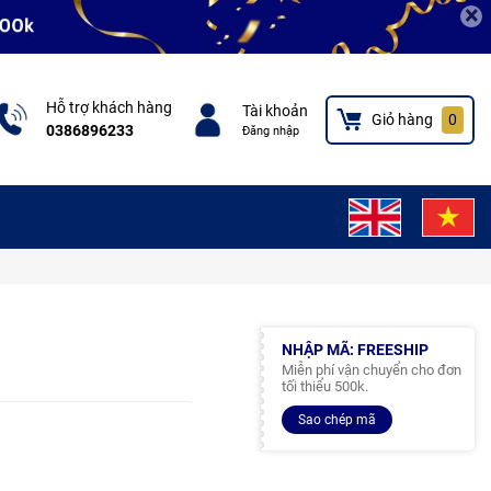
×
Hỗ trợ khách hàng
Tài khoản
Giỏ hàng
0
0386896233
Đăng nhập
NHẬP MÃ: FREESHIP
Miễn phí vận chuyển cho đơn
tối thiểu 500k.
Sao chép mã