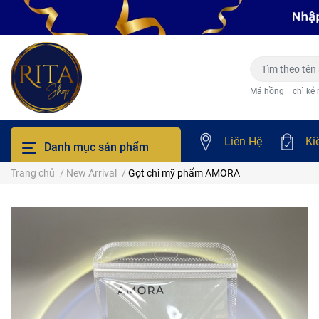
Má hồng
chì kẻ
Liên Hệ
Ki
Danh mục sản phẩm
Trang chủ
/
New Arrival
/
Gọt chì mỹ phẩm AMORA