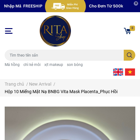
0
Má hồng
chì kẻ môi
xịt makeup
son bóng
Trang chủ
/
New Arrival
/
Hộp 10 Miếng Mặt Nạ BNBG Vita Mask Placenta_Phục Hồi