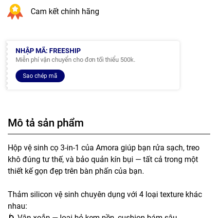
Cam kết chính hãng
NHẬP MÃ: FREESHIP
Miễn phí vận chuyển cho đơn tối thiểu 500k.
Sao chép mã
Mô tả sản phẩm
Hộp vệ sinh cọ 3-in-1 của Amora giúp bạn rửa sạch, treo
khô đúng tư thế, và bảo quản kín bụi — tất cả trong một
thiết kế gọn đẹp trên bàn phấn của bạn.
Thảm silicon vệ sinh chuyên dụng với 4 loại texture khác
nhau:
🌀 Vân xoắn — loại bỏ kem nền, cushion bám sâu