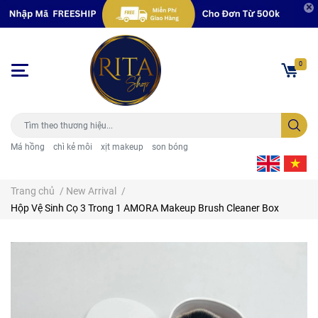
0
Má hồng
chì kẻ môi
xịt makeup
son bóng
Trang chủ
/
New Arrival
/
Hộp Vệ Sinh Cọ 3 Trong 1 AMORA Makeup Brush Cleaner Box