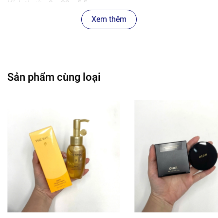
Kích thước: 9 x 22 x 5,5 cm
Xem thêm
#amora #vệsinhcọ #brushcleaner #brushcleanerbox
#hộpđựngcọ #dụngcụmakeup #makeuptools #cleangirl
#bàntrangđiểm
Sản phẩm cùng loại