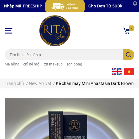
0
Má hồng
chì kẻ môi
xịt makeup
son bóng
Trang chủ
/
New Arrival
/
Kẻ chân mày Mini Anastasia Dark Brown