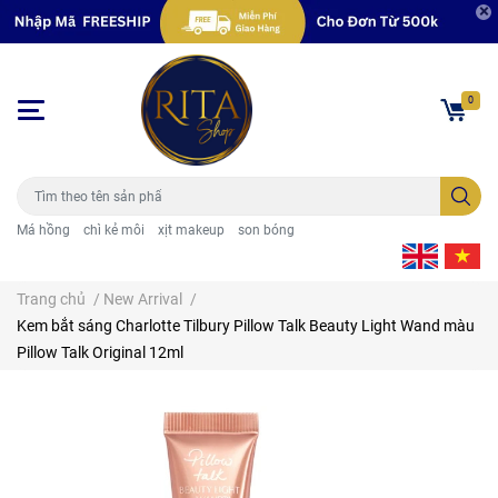
0
Má hồng
chì kẻ môi
xịt makeup
son bóng
Trang chủ
/
New Arrival
/
Kem bắt sáng Charlotte Tilbury Pillow Talk Beauty Light Wand màu
Pillow Talk Original 12ml