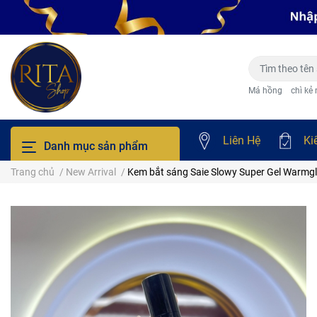
Má hồng
chì kẻ
Liên Hệ
Ki
Danh mục sản phẩm
Trang chủ
/
New Arrival
/
Kem bắt sáng Saie Slowy Super Gel Warmg