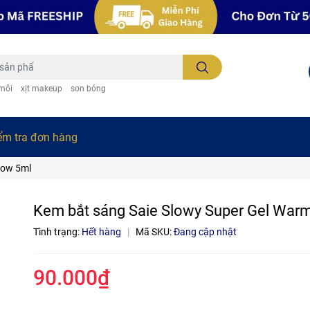
 môi
xịt makeup
son bóng
ểm tra đơn hàng
low 5ml
Kem bắt sáng Saie Slowy Super Gel War
Tình trạng:
Hết hàng
|
Mã SKU:
Đang cập nhật
90.000₫