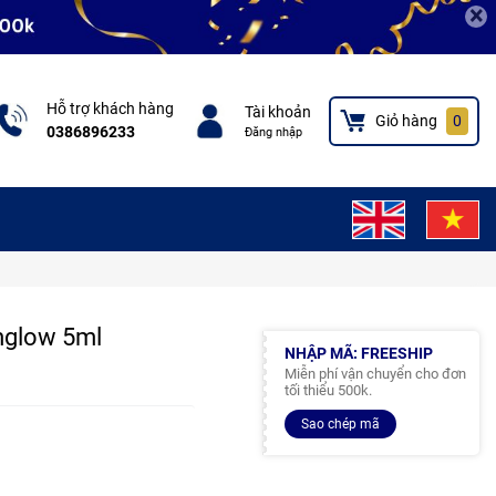
×
Hỗ trợ khách hàng
Tài khoản
Giỏ hàng
0
0386896233
Đăng nhập
mglow 5ml
NHẬP MÃ: FREESHIP
Miễn phí vận chuyển cho đơn
tối thiểu 500k.
Sao chép mã