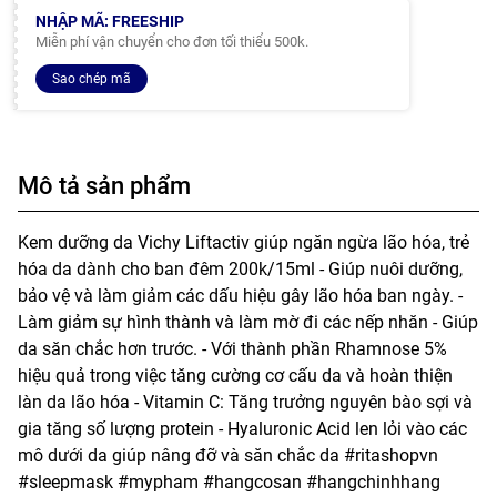
NHẬP MÃ: FREESHIP
Miễn phí vận chuyển cho đơn tối thiểu 500k.
Sao chép mã
Mô tả sản phẩm
Kem dưỡng da Vichy Liftactiv giúp ngăn ngừa lão hóa, trẻ
hóa da dành cho ban đêm 200k/15ml - Giúp nuôi dưỡng,
bảo vệ và làm giảm các dấu hiệu gây lão hóa ban ngày. -
Làm giảm sự hình thành và làm mờ đi các nếp nhăn - Giúp
da săn chắc hơn trước. - Với thành phần Rhamnose 5%
hiệu quả trong việc tăng cường cơ cấu da và hoàn thiện
làn da lão hóa - Vitamin C: Tăng trưởng nguyên bào sợi và
gia tăng số lượng protein - Hyaluronic Acid len lỏi vào các
mô dưới da giúp nâng đỡ và săn chắc da #ritashopvn
#sleepmask #mypham #hangcosan #hangchinhhang