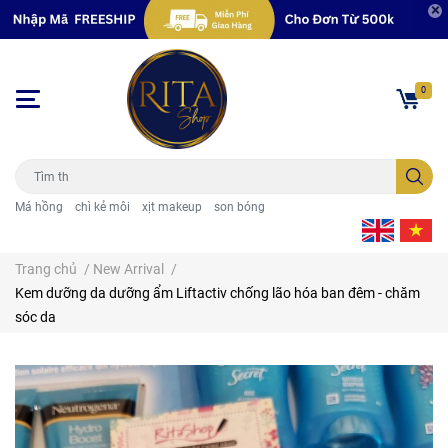
0
Má hồng
chì kẻ môi
xịt makeup
son bóng
Trang chủ
/
New Arrival
/
Kem dưỡng da dưỡng ẩm Liftactiv chống lão hóa ban đêm - chăm
sóc da