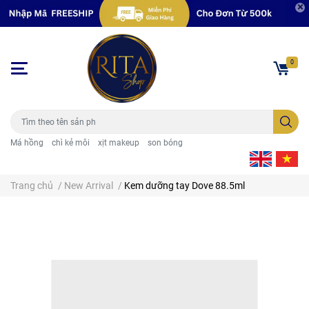
0
Má hồng
chì kẻ môi
xịt makeup
son bóng
Trang chủ
/
New Arrival
/
Kem dưỡng tay Dove 88.5ml