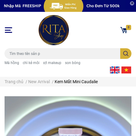
0
Má hồng
chì kẻ môi
xịt makeup
son bóng
Trang chủ
/
New Arrival
/
Kem Mắt Mini Caudalie