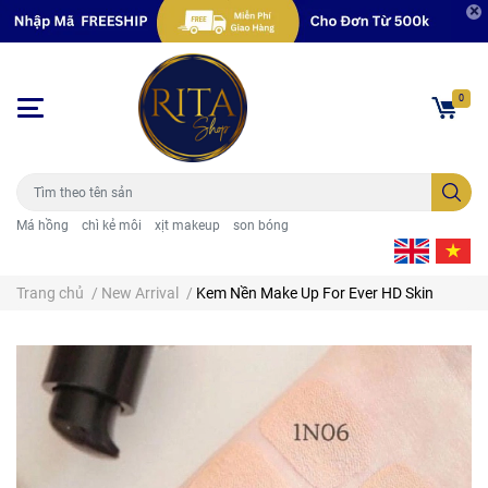
0
Má hồng
chì kẻ môi
xịt makeup
son bóng
Trang chủ
/
New Arrival
/
Kem Nền Make Up For Ever HD Skin