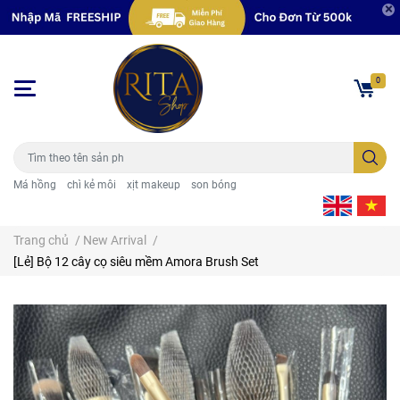
0
Má hồng
chì kẻ môi
xịt makeup
son bóng
Trang chủ
/
New Arrival
/
[Lẻ] Bộ 12 cây cọ siêu mềm Amora Brush Set