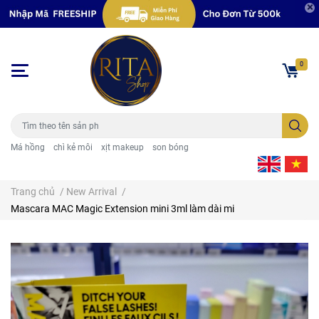
0
Má hồng
chì kẻ môi
xịt makeup
son bóng
Trang chủ
/
New Arrival
/
Mascara MAC Magic Extension mini 3ml làm dài mi