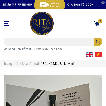
0
Má hồng
chì kẻ môi
xịt makeup
son bóng
Trang chủ
/
New Arrival
/
Bút Kẻ Mắt Stilla Mini