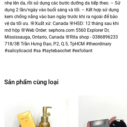
nhẹ lên da, rồi sử dụng các bước dưỡng da tiếp theo. – Sử
dụng 2 lần/ngày vào buổi sáng và tối. – Kết hợp sử dụng
kem chống nắng vào ban ngày trước khi ra ngoài để bảo
vệ da tối ưu. 🌸Xuất xứ: Canada 🌸HSD: 12 tháng sau khi
mở hộp 🌸Web Order: sephora.com 5560 Explorer Dr,
Mississauga, Ontario, Canada 🌸Rita shop - 0386896233
718/3B Trần Hưng Đạo, P.2, Q.5, TpHCM #theordinary
#salicylicacid #sa #taytebaochet #exfoliant
Sản phẩm cùng loại