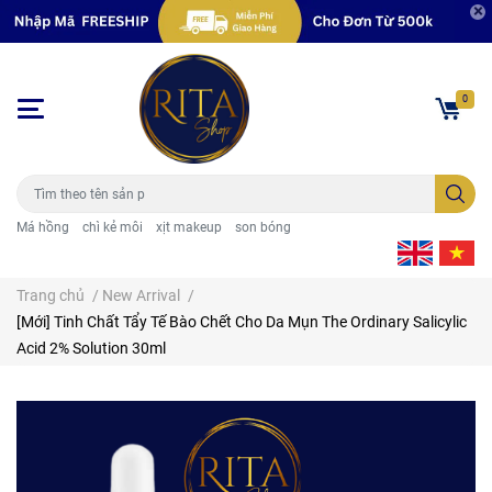
0
Má hồng
chì kẻ môi
xịt makeup
son bóng
Trang chủ
/
New Arrival
/
[Mới] Tinh Chất Tẩy Tế Bào Chết Cho Da Mụn The Ordinary Salicylic
Acid 2% Solution 30ml