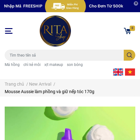
0
Má hồng
chì kẻ môi
xịt makeup
son bóng
Trang chủ
/
New Arrival
/
Mousse Aussie làm phồng và giữ nếp tóc 170g