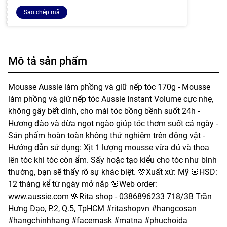
Sao chép mã
Mô tả sản phẩm
Mousse Aussie làm phồng và giữ nếp tóc 170g - Mousse
làm phồng và giữ nếp tóc Aussie Instant Volume cực nhẹ,
không gây bết dính, cho mái tóc bồng bềnh suốt 24h -
Hương đào và dừa ngọt ngào giúp tóc thơm suốt cả ngày -
Sản phẩm hoàn toàn không thử nghiệm trên động vật -
Hướng dẫn sử dụng: Xịt 1 lượng mousse vừa đủ và thoa
lên tóc khi tóc còn ẩm. Sấy hoặc tạo kiểu cho tóc như bình
thường, bạn sẽ thấy rõ sự khác biệt. 🌸Xuất xứ: Mỹ 🌸HSD:
12 tháng kể từ ngày mở nắp 🌸Web order:
www.aussie.com 🌸Rita shop - 0386896233 718/3B Trần
Hưng Đạo, P.2, Q.5, TpHCM #ritashopvn #hangcosan
#hangchinhhang #facemask #matna #phuchoida