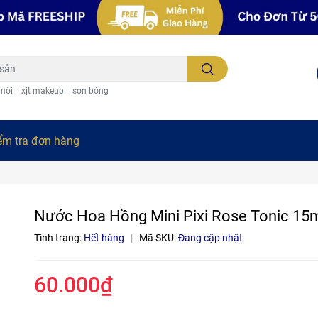
 môi
xịt makeup
son bóng
ểm tra đơn hàng
Nước Hoa Hồng Mini Pixi Rose Tonic 15
Tình trạng:
Hết hàng
|
Mã SKU:
Đang cập nhật
60.000₫