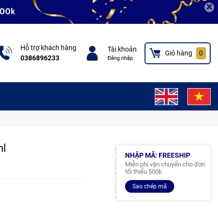
×
Hỗ trợ khách hàng
Tài khoản
Giỏ hàng
0
0386896233
Đăng nhập
ml
NHẬP MÃ: FREESHIP
Miễn phí vận chuyển cho đơn
tối thiểu 500k.
Sao chép mã