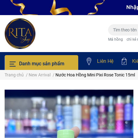
Má hồng
chì kẻ
Liên Hệ
Ki
Danh mục sản phẩm
Trang chủ
/
New Arrival
/
Nước Hoa Hồng Mini Pixi Rose Tonic 15ml