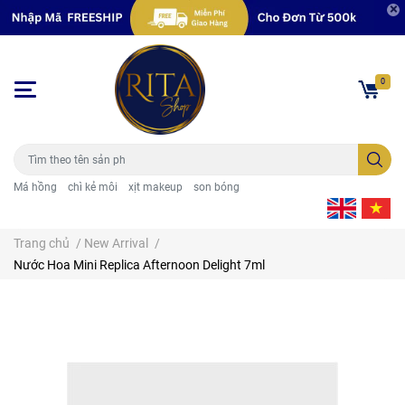
0
Má hồng
chì kẻ môi
xịt makeup
son bóng
Trang chủ
/
New Arrival
/
Nước Hoa Mini Replica Afternoon Delight 7ml