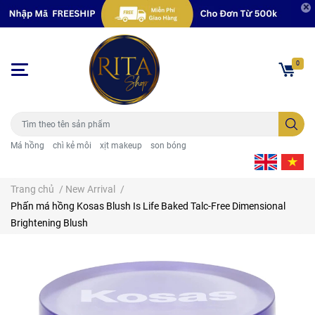
0
Má hồng
chì kẻ môi
xịt makeup
son bóng
Trang chủ
/
New Arrival
/
Phấn má hồng Kosas Blush Is Life Baked Talc-Free Dimensional
Brightening Blush