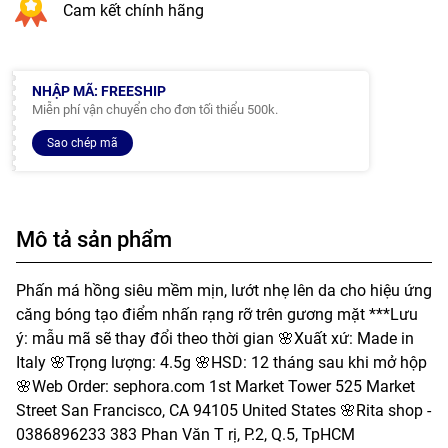
Cam kết chính hãng
NHẬP MÃ: FREESHIP
Miễn phí vận chuyển cho đơn tối thiểu 500k.
Sao chép mã
Mô tả sản phẩm
Phấn má hồng siêu mềm mịn, lướt nhẹ lên da cho hiệu ứng
căng bóng tạo điểm nhấn rạng rỡ trên gương mặt ***Lưu
ý: mẫu mã sẽ thay đổi theo thời gian 🌸Xuất xứ: Made in
Italy 🌸Trọng lượng: 4.5g 🌸HSD: 12 tháng sau khi mở hộp
🌸Web Order: sephora.com 1st Market Tower 525 Market
Street San Francisco, CA 94105 United States 🌸Rita shop -
0386896233 383 Phan Văn T rị, P.2, Q.5, TpHCM