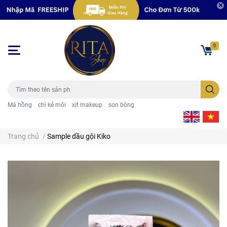
0
Má hồng
chì kẻ môi
xịt makeup
son bóng
Trang chủ
/
Sample dầu gội Kiko