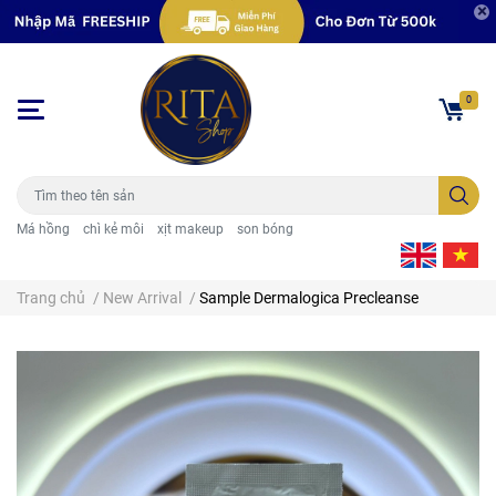
0
Má hồng
chì kẻ môi
xịt makeup
son bóng
Trang chủ
/
New Arrival
/
Sample Dermalogica Precleanse