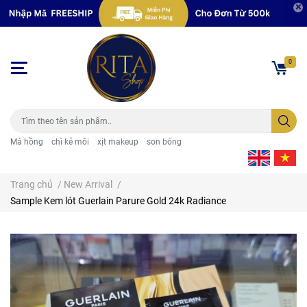
0
Má hồng
chì kẻ môi
xịt makeup
son bóng
Trang chủ
/
New Arrival
/
Sample Kem lót Guerlain Parure Gold 24k Radiance