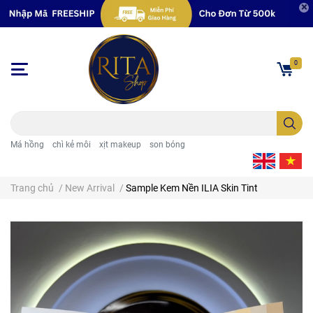
0
Má hồng
chì kẻ môi
xịt makeup
son bóng
Trang chủ
/
New Arrival
/
Sample Kem Nền ILIA Skin Tint