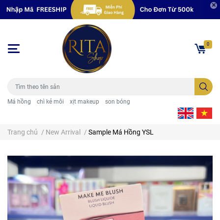
0
Má hồng
chì kẻ môi
xịt makeup
son bóng
Trang chủ
/
New Arrival
/
Sample Má Hồng YSL