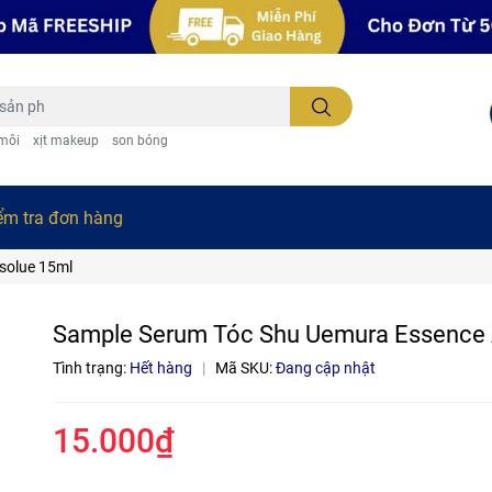
 môi
xịt makeup
son bóng
ểm tra đơn hàng
solue 15ml
Sample Serum Tóc Shu Uemura Essence 
Tình trạng:
Hết hàng
|
Mã SKU:
Đang cập nhật
15.000₫