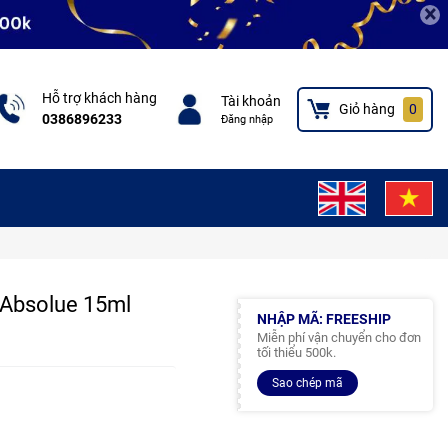
×
Hỗ trợ khách hàng
Tài khoản
Giỏ hàng
0
0386896233
Đăng nhập
Absolue 15ml
NHẬP MÃ: FREESHIP
Miễn phí vận chuyển cho đơn
tối thiểu 500k.
Sao chép mã