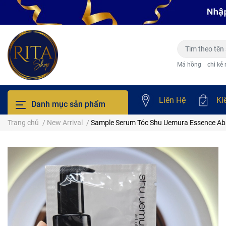
Má hồng
chì kẻ
Liên Hệ
Ki
Danh mục sản phẩm
Trang chủ
/
New Arrival
/
Sample Serum Tóc Shu Uemura Essence Ab