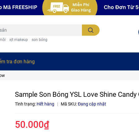
 môi
xịt makeup
son bóng
ểm tra đơn hàng
low
Sample Son Bóng YSL Love Shine Candy
Tình trạng:
Hết hàng
|
Mã SKU:
Đang cập nhật
50.000₫