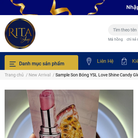
Má hồng
chì kẻ
Liên Hệ
Ki
Danh mục sản phẩm
Trang chủ
/
New Arrival
/
Sample Son Bóng YSL Love Shine Candy G