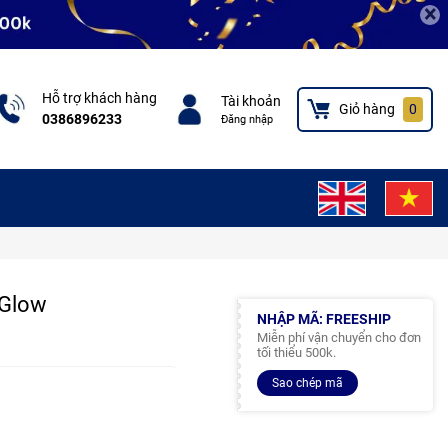
×
Hỗ trợ khách hàng
Tài khoản
Giỏ hàng
0
0386896233
Đăng nhập
 Glow
NHẬP MÃ: FREESHIP
Miễn phí vận chuyển cho đơn
tối thiểu 500k.
Sao chép mã