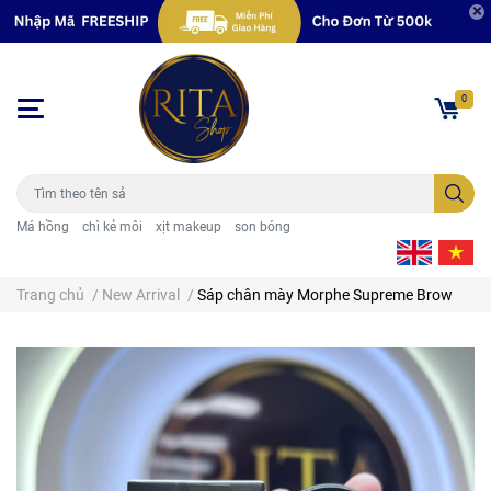
0
Má hồng
chì kẻ môi
xịt makeup
son bóng
Trang chủ
/
New Arrival
/
Sáp chân mày Morphe Supreme Brow