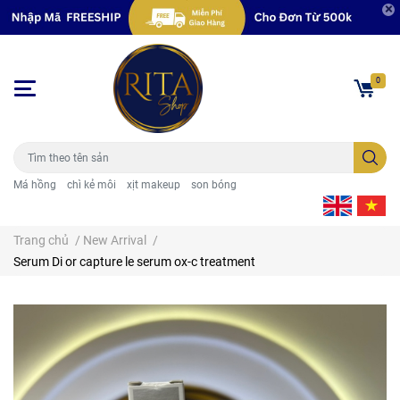
0
Má hồng
chì kẻ môi
xịt makeup
son bóng
Trang chủ
/
New Arrival
/
Serum Di or capture le serum ox-c treatment