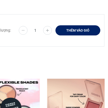
 lượng:
THÊM VÀO GIỎ