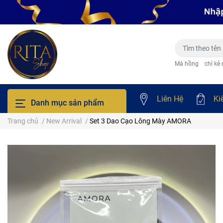
Má hồng
chì kẻ
Liên Hệ
Ki
Danh mục sản phẩm
Trang chủ
/
New Arrival
/
Set 3 Dao Cạo Lông Mày AMORA