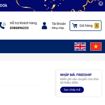
×
Hỗ trợ khách hàng
Tài khoản
Giỏ hàng
0
0386896233
Đăng nhập
NHẬP MÃ: FREESHIP
Miễn phí vận chuyển cho đơn
tối thiểu 500k.
Sao chép mã