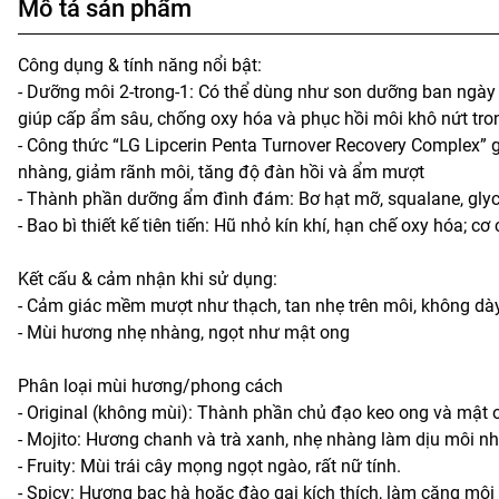
Mô tả sản phẩm
Công dụng & tính năng nổi bật:
- Dưỡng môi 2‑trong‑1: Có thể dùng như son dưỡng ban ngày
giúp cấp ẩm sâu, chống oxy hóa và phục hồi môi khô nứt tron
- Công thức “LG Lipcerin Penta Turnover Recovery Complex” g
nhàng, giảm rãnh môi, tăng độ đàn hồi và ẩm mượt
- Thành phần dưỡng ẩm đình đám: Bơ hạt mỡ, squalane, glyc
- Bao bì thiết kế tiên tiến: Hũ nhỏ kín khí, hạn chế oxy hóa;
Kết cấu & cảm nhận khi sử dụng:
- Cảm giác mềm mượt như thạch, tan nhẹ trên môi, không dày
- Mùi hương nhẹ nhàng, ngọt như mật ong
Phân loại mùi hương/phong cách
- Original (không mùi): Thành phần chủ đạo keo ong và mật 
- Mojito: Hương chanh và trà xanh, nhẹ nhàng làm dịu môi n
- Fruity: Mùi trái cây mọng ngọt ngào, rất nữ tính.
- Spicy: Hương bạc hà hoặc đào gai kích thích, làm căng môi