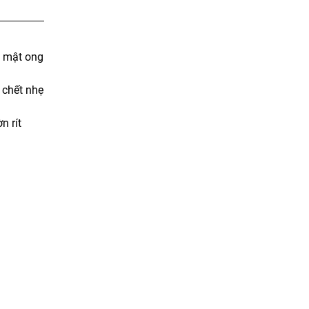
à mật ong
 chết nhẹ
n rít