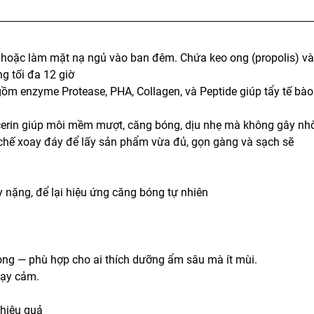
 hoặc làm mặt nạ ngủ vào ban đêm. Chứa keo ong (propolis) v
g tối đa 12 giờ
ồm enzyme Protease, PHA, Collagen, và Peptide giúp tẩy tế bào
erin giúp môi mềm mượt, căng bóng, dịu nhẹ mà không gây nhờ
 cơ chế xoay đáy để lấy sản phẩm vừa đủ, gọn gàng và sạch sẽ
 nặng, để lại hiệu ứng căng bóng tự nhiên
ong — phù hợp cho ai thích dưỡng ẩm sâu mà ít mùi.
hạy cảm.
 hiệu quả