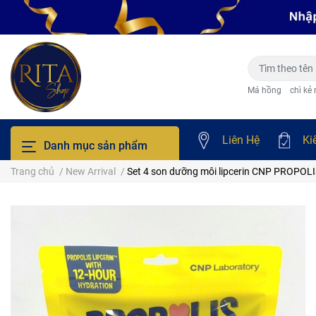
Má hồng
chì kẻ
Liên Hệ
Ki
Danh mục sản phẩm
Trang chủ
/
New Arrival
/
Set 4 son dưỡng môi lipcerin CNP PROPO