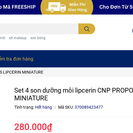
 môi
xịt makeup
son bóng
ểm tra đơn hàng
LIS LIPCERIN MINIATURE
Set 4 son dưỡng môi lipcerin CNP PROP
MINIATURE
Tình trạng:
Hết hàng
|
Mã SKU:
370089423477
280.000₫