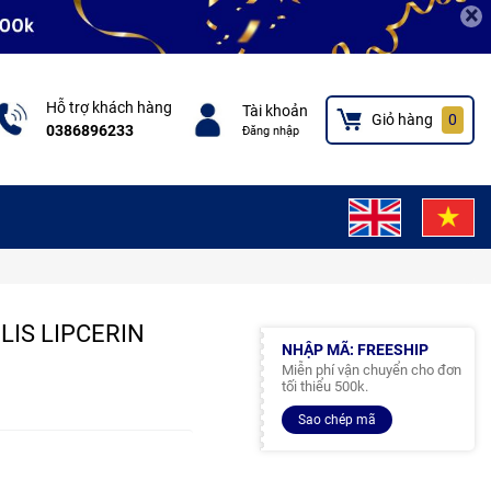
×
Hỗ trợ khách hàng
Tài khoản
Giỏ hàng
0
0386896233
Đăng nhập
OLIS LIPCERIN
NHẬP MÃ: FREESHIP
Miễn phí vận chuyển cho đơn
tối thiểu 500k.
Sao chép mã