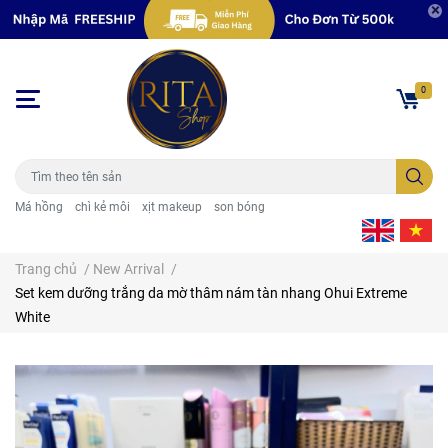
0
Má hồng
chì kẻ môi
xịt makeup
son bóng
Trang chủ
/
New Arrival
/
Set kem dưỡng trắng da mờ thâm nám tàn nhang Ohui Extreme
White