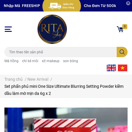
0
Má hồng
chì kẻ môi
xịt makeup
son bóng
Trang chủ
/
New Arrival
/
Set phấn phủ mini One Size Ultimate Blurring Setting Powder kiềm
dầu làm mờ mịn da 6g x 2