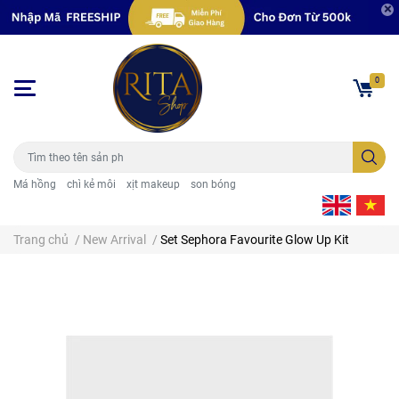
0
Má hồng
chì kẻ môi
xịt makeup
son bóng
Trang chủ
/
New Arrival
/
Set Sephora Favourite Glow Up Kit