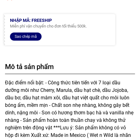
NHẬP MÃ: FREESHIP
Miễn phí vận chuyển cho đơn tối thiểu 500k.
Sao chép mã
Mô tả sản phẩm
Đặc điểm nổi bật: - Công thức tiên tiến với 7 loại dầu
dưỡng môi như Cherry, Marula, dầu hạt chè, dầu Jojoba,
dầu bơ, dầu hạt mâm xôi, dầu hạt việt quất cho môi luôn
bóng ẩm, mềm mịn - Chất son nhẹ nhàng, không gây bết
dính, nặng môi - Son có hương thơm bạc hà và vanilla nhẹ
nhàng - Sản phẩm hoàn toàn thuần chay và không thử
nghiệm trên động vật ***Lưu ý: Sản phẩm không có vỏ
hộp đi kèm Xuất xứ: Made in Mexico ( Wet n Wild là nhãn