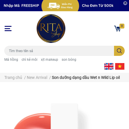
0
Má hồng
chì kẻ môi
xịt makeup
son bóng
Trang chủ
/
New Arrival
/
Son dưỡng dạng dầu Wet n Wild Lip oil